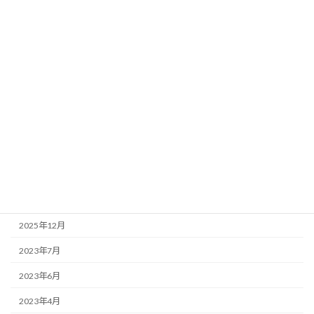
公務員のキャリア・収入・学歴
なり方
研修
公務員の出世
公務員の役職
公務員の給料
退職金
アーカイブ
2025年12月
2023年7月
2023年6月
2023年4月