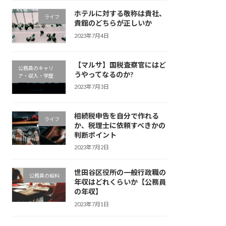
ホテルに対する敬称は貴社、
ライフ
貴館のどちらが正しいか
2023年7月4日
【マルサ】国税査察官にはど
公務員のキャリ
うやってなるのか?
ア・収入・学歴
2023年7月3日
相続税申告を自分で作れる
ライフ
か、税理士に依頼すべきかの
判断ポイント
2023年7月2日
世田谷区役所の一般行政職の
公務員の給料
年収はどれくらいか【公務員
の年収】
2023年7月1日